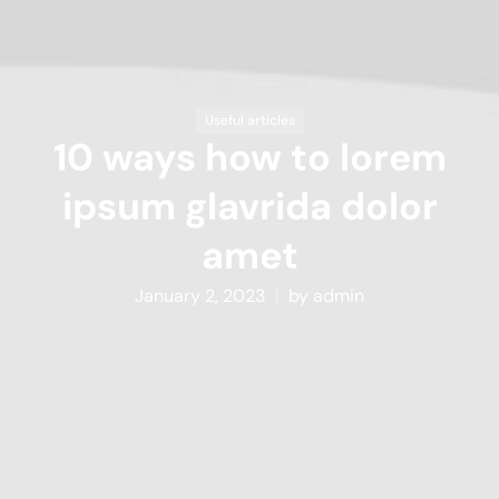
Useful articles
10 ways how to lorem
ipsum glavrida dolor
amet
January 2, 2023
by
admin